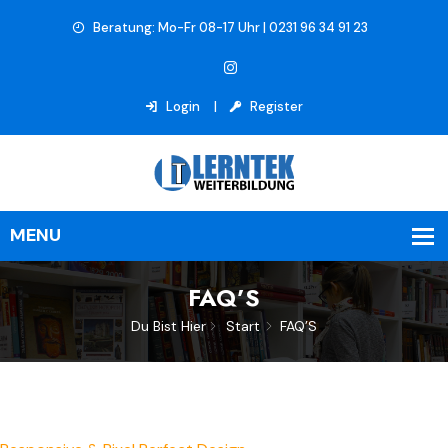
Beratung: Mo-Fr 08-17 Uhr | 0231 96 34 91 23
Login
Register
FAQ’S
Du Bist Hier
Start
FAQ’S