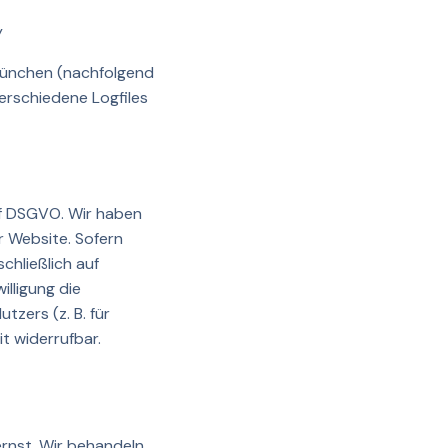
y
München (nachfolgend
erschiedene Logfiles
. f DSGVO. Wir haben
r Website. Sofern
chließlich auf
illigung die
zers (z. B. für
it widerrufbar.
ernst. Wir behandeln