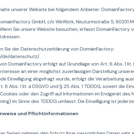
nhalte unserer Website bei folgendem Anbieter: DomainFactor
e DomainFactory GmbH, c/o WeWork, Neuturmstraße 5, 80331 
Wenn Sie unsere Website besuchen, erfasst DomainFactory v
-Adressen.
n Sie der Datenschutzerklärung von DomainFactory:
u/de/datenschutz/.
on DomainFactory erfolgt auf Grundlage von Art. 6 Abs. 1 lit
Interesse an einer möglichst zuverlässigen Darstellung unsere
e Einwilligung abgefragt wurde, erfolgt die Verarbeitung auss
. 6 Abs. 1 lit. a DSGVO und § 25 Abs. 1 TDDDG, soweit die Einw
ookies oder den Zugriff auf Informationen im Endgerät des Nut
ting) im Sinne des TDDDG umfasst. Die Einwilligung ist jederze
inweise und Pflichtinformationen
eser Seiten nehmen den Schutz Ihrer persönlichen Daten sehr 