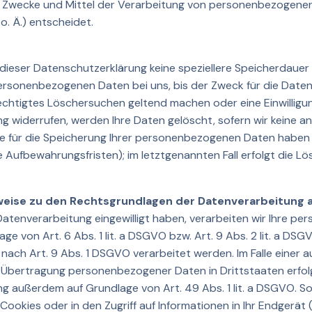
 Zwecke und Mittel der Verarbeitung von personenbezogenen 
o. Ä.) entscheidet.
 dieser Datenschutzerklärung keine speziellere Speicherdaue
personenbezogenen Daten bei uns, bis der Zweck für die Datenv
echtigtes Löschersuchen geltend machen oder eine Einwilligu
g widerrufen, werden Ihre Daten gelöscht, sofern wir keine an
e für die Speicherung Ihrer personenbezogenen Daten haben (
 Aufbewahrungsfristen); im letztgenannten Fall erfolgt die Lö
weise zu den Rechtsgrundlagen der Datenverarbeitung a
 Datenverarbeitung eingewilligt haben, verarbeiten wir Ihre 
ge von Art. 6 Abs. 1 lit. a DSGVO bzw. Art. 9 Abs. 2 lit. a DS
nach Art. 9 Abs. 1 DSGVO verarbeitet werden. Im Falle einer 
ie Übertragung personenbezogener Daten in Drittstaaten erfol
 außerdem auf Grundlage von Art. 49 Abs. 1 lit. a DSGVO. Sof
ookies oder in den Zugriff auf Informationen in Ihr Endgerät (z