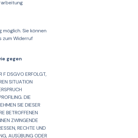
rarbeitung
g möglich. Sie können
is zum Widerruf
wie gegen
ER F DSGVO ERFOLGT,
REN SITUATION
DERSPRUCH
ROFILING. DIE
EHMEN SIE DIESER
HRE BETROFFENEN
ÖNNEN ZWINGENDE
RESSEN, RECHTE UND
UNG, AUSÜBUNG ODER