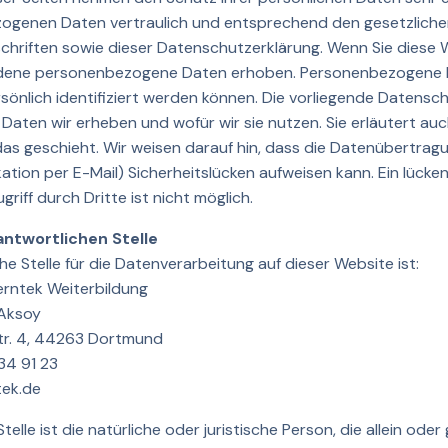
zogenen Daten vertraulich und entsprechend den gesetzlich
hriften sowie dieser Datenschutzerklärung. Wenn Sie diese 
dene personenbezogene Daten erhoben. Personenbezogene D
rsönlich identifiziert werden können. Die vorliegende Datensc
 Daten wir erheben und wofür wir sie nutzen. Sie erläutert auc
s geschieht. Wir weisen darauf hin, dass die Datenübertragung
tion per E-Mail) Sicherheitslücken aufweisen kann. Ein lücke
riff durch Dritte ist nicht möglich.
antwortlichen Stelle
he Stelle für die Datenverarbeitung auf dieser Website ist:
Lerntek Weiterbildung
 Aksoy
tr. 4, 44263 Dortmund
34 91 23
tek.de
telle ist die natürliche oder juristische Person, die allein ode