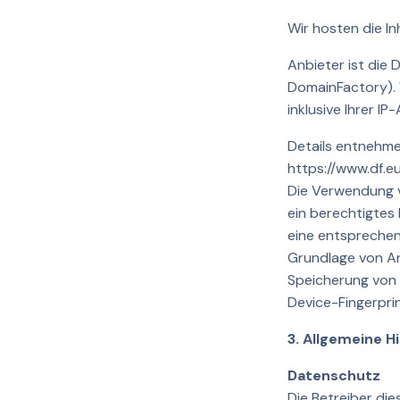
Wir hosten die I
Anbieter ist di
DomainFactory). 
inklusive Ihrer IP
Details entnehme
https://www.df.e
Die Verwendung v
ein berechtigtes 
eine entsprechend
Grundlage von Art
Speicherung von C
Device-Fingerprin
3. Allgemeine H
Datenschutz
Die Betreiber di