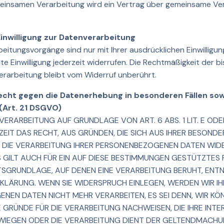
emeinsamen Verarbeitung wird ein Vertrag über gemeinsame Ve
Einwilligung zur Datenverarbeitung
eitungsvorgänge sind nur mit Ihrer ausdrücklichen Einwilligun
ilte Einwilligung jederzeit widerrufen. Die Rechtmäßigkeit der b
erarbeitung bleibt vom Widerruf unberührt.
cht gegen die Datenerhebung in besonderen Fällen so
(Art. 21 DSGVO)
ERARBEITUNG AUF GRUNDLAGE VON ART. 6 ABS. 1 LIT. E OD
ZEIT DAS RECHT, AUS GRÜNDEN, DIE SICH AUS IHRER BESONDE
 DIE VERARBEITUNG IHRER PERSONENBEZOGENEN DATEN WI
S GILT AUCH FÜR EIN AUF DIESE BESTIMMUNGEN GESTÜTZTES P
TSGRUNDLAGE, AUF DENEN EINE VERARBEITUNG BERUHT, ENTN
LÄRUNG. WENN SIE WIDERSPRUCH EINLEGEN, WERDEN WIR I
NEN DATEN NICHT MEHR VERARBEITEN, ES SEI DENN, WIR K
GRÜNDE FÜR DIE VERARBEITUNG NACHWEISEN, DIE IHRE INTE
RWIEGEN ODER DIE VERARBEITUNG DIENT DER GELTENDMACH