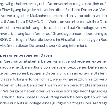
ingewilligt haben, erfolgt die Datenverarbeitung zusätzlich au
 Einwilligung ist jederzeit widerrufbar. Sind Ihre Daten zur Ver
 vorvertraglicher Maßnahmen erforderlich, verarbeiten wir Ihr
. 6 Abs. 1 lit. b DSGVO. Des Weiteren verarbeiten wir Ihre Dat
chtlichen Verpflichtung erforderlich sind auf Grundlage von Art. 
verarbeitung kann ferner auf Grundlage unseres berechtigte
 f DSGVO erfolgen. Über die jeweils im Einzelfall einschlägigen 
 Absätzen dieser Datenschutzerklärung informiert.
 personenbezogenen Daten
r Geschäftstätigkeit arbeiten wir mit verschiedenen externe
ise auch eine Übermittlung von personenbezogenen Daten an d
r geben personenbezogene Daten nur dann an externe Stellen w
agserfüllung erforderlich ist, wenn wir gesetzlich hierzu verpfl
aten an Steuerbehörden), wenn wir ein berechtigtes Interesse
der Weitergabe haben oder wenn eine sonstige Rechtsgrundlag
erlaubt. Beim Einsatz von Auftragsverarbeitern geben wir 
nden nur auf Grundlage eines gültigen Vertrags über Auftrags