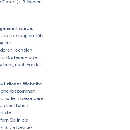
Daten (z. B. Namen,
r genannt wurde,
erarbeitung entfällt.
ng zur
deren rechtlich
z. B. steuer- oder
schung nach Fortfall
uf dieser Website
personenbezogenen
GVO, sofern besondere
ausdrücklichen
gt die
ern Sie in die
. B. via Device-